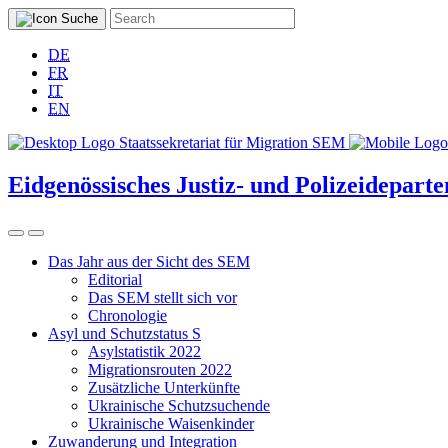
DE
FR
IT
EN
Eidgenössisches Justiz- und Polizeidepar
Das Jahr aus der Sicht des SEM
Editorial
Das SEM stellt sich vor
Chronologie
Asyl und Schutzstatus S
Asylstatistik 2022
Migrationsrouten 2022
Zusätzliche Unterkünfte
Ukrainische Schutzsuchende
Ukrainische Waisenkinder
Zuwanderung und Integration