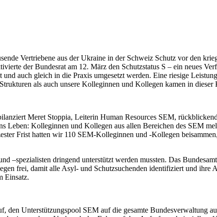
usende Vertriebene aus der Ukraine in der Schweiz Schutz vor den kr
ivierte der Bundesrat am 12. März den Schutzstatus S – ein neues Verfa
d auch gleich in die Praxis umgesetzt werden. Eine riesige Leistung.
trukturen als auch unsere Kolleginnen und Kollegen kamen in dieser K
lanziert Meret Stoppia, Leiterin Human Resources SEM, rückblickend. I
 Leben: Kolleginnen und Kollegen aus allen Bereichen des SEM meldet
ürzester Frist hatten wir 110 SEM-Kolleginnen und -Kollegen beisammen
nnen und –spezialisten dringend unterstützt werden mussten. Das Bundes
legen frei, damit alle Asyl- und Schutzsuchenden identifiziert und ih
 Einsatz.
uf, den Unterstützungspool SEM auf die gesamte Bundesverwaltung ausz