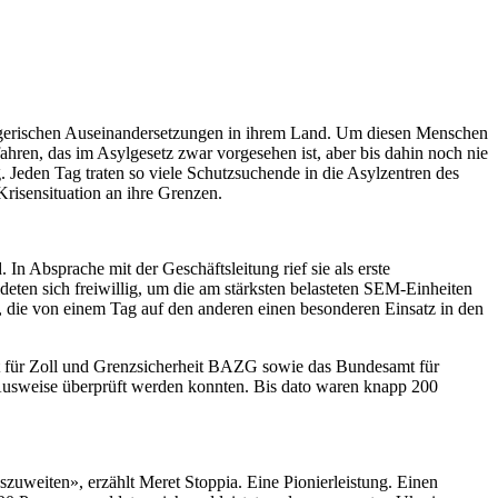
iegerischen Auseinandersetzungen in ihrem Land. Um diesen Menschen
hren, das im Asylgesetz zwar vorgesehen ist, aber bis dahin noch nie
 Jeden Tag traten so viele Schutzsuchende in die Asylzentren des
risensituation an ihre Grenzen.
n Absprache mit der Geschäftsleitung rief sie als erste
en sich freiwillig, um die am stärksten belasteten SEM-Einheiten
, die von einem Tag auf den anderen einen besonderen Einsatz in den
amt für Zoll und Grenzsicherheit BAZG sowie das Bundesamt für
re Ausweise überprüft werden konnten. Bis dato waren knapp 200
uweiten», erzählt Meret Stoppia. Eine Pionierleistung. Einen