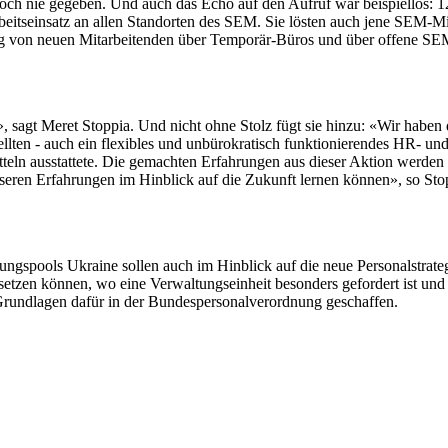
noch nie gegeben. Und auch das Echo auf den Aufruf war beispiellos: 1
eitseinsatz an allen Standorten des SEM. Sie lösten auch jene SEM-M
rung von neuen Mitarbeitenden über Temporär-Büros und über offene SE
y», sagt Meret Stoppia. Und nicht ohne Stolz fügt sie hinzu: «Wir hab
lten - auch ein flexibles und unbürokratisch funktionierendes HR- un
eln ausstattete. Die gemachten Erfahrungen aus dieser Aktion werden 
eren Erfahrungen im Hinblick auf die Zukunft lernen können», so Stopp
gspools Ukraine sollen auch im Hinblick auf die neue Personalstrate
setzen können, wo eine Verwaltungseinheit besonders gefordert ist und k
 Grundlagen dafür in der Bundespersonalverordnung geschaffen.