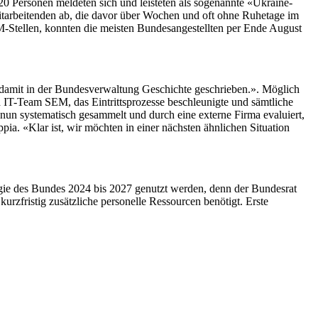
20 Personen meldeten sich und leisteten als sogenannte «Ukraine-
itarbeitenden ab, die davor über Wochen und oft ohne Ruhetage im
M-Stellen, konnten die meisten Bundesangestellten per Ende August
en damit in der Bundesverwaltung Geschichte geschrieben.». Möglich
d IT-Team SEM, das Eintrittsprozesse beschleunigte und sämtliche
nun systematisch gesammelt und durch eine externe Firma evaluiert,
ia. «Klar ist, wir möchten in einer nächsten ähnlichen Situation
gie des Bundes 2024 bis 2027 genutzt werden, denn der Bundesrat
urzfristig zusätzliche personelle Ressourcen benötigt. Erste