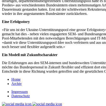
derartigen, departementsübergreifenden Unterstützungspool hatte es 
Poolies» aus verschiedensten Bundesämtern einen mehrmonatigen Arb
Dauereinsatz gestanden hatten. Erst mit der schrittweisen Rekrutie
wieder in ihre angestammten Bundesämter zurückkehren.
Eine Erfolgsstory
«Für uns ist der Ukraine-Unterstützungspool eine grosse Erfolgsstor
gemacht hat dies - neben vielen engagierten SEM- und Bundesangestel
Pool-Mitarbeitenden mit den notwendigen Berechtigungen und IT-Mitt
«damit wir diese Unterstützungspool-Idee noch verfeinern und aus uns
noch besser und flexibler aufgestellt sein.»
Ein Modell mit Zukunftscharakter
Die Erfahrungen aus den SEM-internen und bundesweiten Unterstützun
möchte das Bundespersonal in Zukunft flexibler und effizient dort ein
Entscheide in diese Richtung wurden getroffen und die gesetzlichen
Home
Archiv
Impressum
Datenschutz