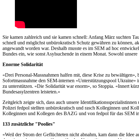
Sie kamen zahlreich und sie kamen schnell: Anfang März suchten Ta
schnell und möglichst unbürokratisch Schutz gewähren zu können, akt
angewandt worden war. Deshalb musste es im SEM ad hoc entwickelt un
Bundes ein, wie sonst Asylsuchende in einem Monat. Sowohl unsere S
Enorme Solidarität
«Drei Personal-Massnahmen halfen mit, diese Krise zu bewältigen», bi
Sofortmassnahme den SEM-internen «Unterstützungspool Ukraine» ins
zu unterstützen. «Die Solidarität war enorm», so Stoppia. «Innert k
Bundesasylzentren leisteten.»
Zeitgleich zeigte sich, dass auch unsere Identifikationsspezialisti
Polizei fedpol stellten unbürokratisch und rasch Kolleginnen und Kol
Kolleginnen und Kollegen des BAZG und von fedpol für das SEM im
133 zusätzliche "Poolies"
«Weil der Strom der Geflüchteten nicht abnahm, kam dann die Idee a