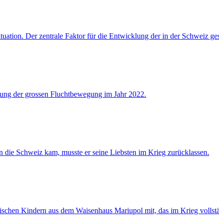
tuation. Der zentrale Faktor für die Entwicklung der in der Schweiz ge
gung der grossen Fluchtbewegung im Jahr 2022.
n die Schweiz kam, musste er seine Liebsten im Krieg zurücklassen.
schen Kindern aus dem Waisenhaus Mariupol mit, das im Krieg vollstä