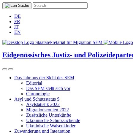
DE
FR
IT
EN
Eidgenössisches Justiz- und Polizeidepar
Das Jahr aus der Sicht des SEM
Editorial
Das SEM stellt sich vor
Chronologie
Asyl und Schutzstatus S
Asylstatistik 2022
Migrationsrouten 2022
Zusätzliche Unterkünfte
Ukrainische Schutzsuchende
Ukrainische Waisenkinder
Zuwanderung und Integration