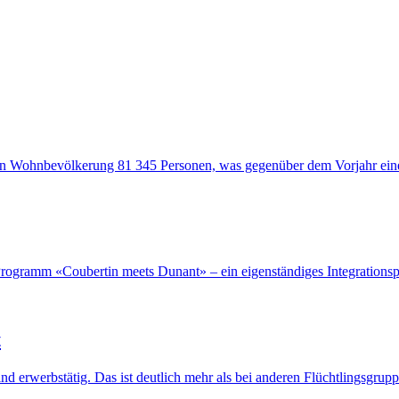
hen Wohnbevölkerung 81 345 Personen, was gegenüber dem Vorjahr ein
rogramm «Coubertin meets Dunant» – ein eigenständiges Integrationspr
t
d erwerbstätig. Das ist deutlich mehr als bei anderen Flüchtlingsgrupp