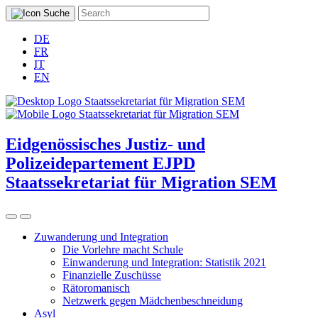
DE
FR
IT
EN
Eidgenössisches Justiz- und
Polizeidepartement EJPD
Staatssekretariat für Migration SEM
Zuwanderung und Integration
Die Vorlehre macht Schule
Einwanderung und Integration: Statistik 2021
Finanzielle Zuschüsse
Rätoromanisch
Netzwerk gegen Mädchenbeschneidung
Asyl