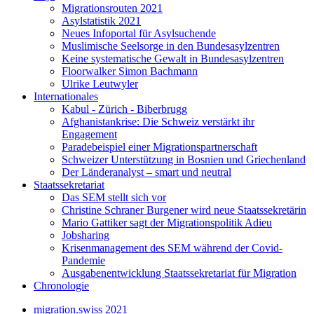
Migrationsrouten 2021
Asylstatistik 2021
Neues Infoportal für Asylsuchende
Muslimische Seelsorge in den Bundesasylzentren
Keine systematische Gewalt in Bundesasylzentren
Floorwalker Simon Bachmann
Ulrike Leutwyler
Internationales
Kabul - Zürich - Biberbrugg
Afghanistankrise: Die Schweiz verstärkt ihr
Engagement
Paradebeispiel einer Migrationspartnerschaft
Schweizer Unterstützung in Bosnien und Griechenland
Der Länderanalyst – smart und neutral
Staatssekretariat
Das SEM stellt sich vor
Christine Schraner Burgener wird neue Staatssekretärin
Mario Gattiker sagt der Migrationspolitik Adieu
Jobsharing
Krisenmanagement des SEM während der Covid-
Pandemie
Ausgabenentwicklung Staatssekretariat für Migration
Chronologie
migration.swiss 2021