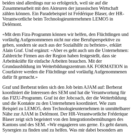
beiden sind allerdings nur so erfolgreich, weil sie auf die
Zusammenarbeit mit den Akteuren der jurassischen Wirtschaft
zählen können. Ein Paradebeispiel ist Frédérique Blaser, der HR-
Verantwortliche beim Technologieunternehmen LEMO5 in
Delémont.
«Mit dem Fizu-Programm können wir helfen, den Flüchtlingen und
vorläufig Aufgenommenen nicht nur eine Berufsperspektive zu
geben, sondern sie auch aus der Sozialhilfe zu befreien», erklärt
Alain Graf. Und ergänzt: «Aber es geht auch um die Unternehmen:
Zahlreiche Firmen aus der Region haben festgestellt, dass sie
Arbeitskräfte für einfache Arbeiten brauchen. Mit der
Grundausbildung im Weiterbildungszentrum AK FORMATION in
Courfaivre werden die Flüchtlinge und vorläufig Aufgenommenen
dafür fit gemacht.»
Graf und Berberat teilen sich den Job beim AJAM auf: Berberat
koordiniert die Interessen des SEM und hat die Verantwortung für
das FIZU-Programm. Graf ist der Jobcoach, der die Weiterbildung
und die Kontakte zu den Unternehmen koordiniert. Wie zum
Beispiel zu LEMO5, dem Technologieunternehmen in unmittelbarer
Nähe zur AJAM in Delémont. Der HR-Verantwortliche Fréderique
Blaser zeigt sich begeistert von den Integrationsbemühungen des
Kantons und des SEM. «Wir engagieren uns gerne. Es geht darum,
Synergien zu finden und zu helfen. Was mir dabei besonders am