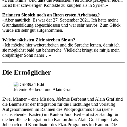
«Beim Klima. Und dass die Menschen viel zurückgezogener leben.
Es ist hier schwieriger, Kontakte zu knüpfen als in Syrien.»
Erinnern Sie sich noch an Ihren ersten Arbeitstag?
«Aber natürlich. Es war der 27. September 2021. Ich hatte meine
Grundausbildung abgeschlossen und war sehr nervös. Zum Glück
wurde ich sehr gut aufgenommen.»
Welche nächsten Ziele streben Sie an?
«Ich möchte hier weiterarbeiten und die Sprache lernen, damit ich
sie möglichst bald gut beherrsche. Vielleicht bringt sie mir ja mein
dreijähriger Sohn näher…»
Die Ermöglicher
Jérémie Berberat und Alain Graf
Zwei Männer – eine Mission. Jérémie Berberat und Alain Graf sind
die Baumeister der Integration für die Flüchtlinge und vorläufig
Aufgenommenen im Rahmen des Pilotprogramms Fizu (siehe
nachstehender Kasten) im Kanton Jura. Berberat ist zuständig für
die berufliche Integration im Kanton Jura. Alain Graf fungiert als
Jobcoach und Koordinator des Fizu-Programms im Kanton. Die