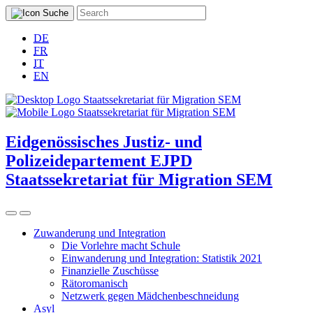
DE
FR
IT
EN
Eidgenössisches Justiz- und
Polizeidepartement EJPD
Staatssekretariat für Migration SEM
Zuwanderung und Integration
Die Vorlehre macht Schule
Einwanderung und Integration: Statistik 2021
Finanzielle Zuschüsse
Rätoromanisch
Netzwerk gegen Mädchenbeschneidung
Asyl