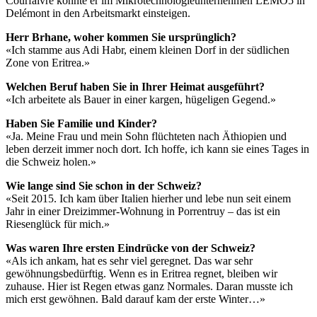
Courfaivre konnte er im Mikrotechnologieunternehmen LEMO5 in
Delémont in den Arbeitsmarkt einsteigen.
Herr Brhane, woher kommen Sie ursprünglich?
«Ich stamme aus Adi Habr, einem kleinen Dorf in der südlichen
Zone von Eritrea.»
Welchen Beruf haben Sie in Ihrer Heimat ausgeführt?
«Ich arbeitete als Bauer in einer kargen, hügeligen Gegend.»
Haben Sie Familie und Kinder?
«Ja. Meine Frau und mein Sohn flüchteten nach Äthiopien und
leben derzeit immer noch dort. Ich hoffe, ich kann sie eines Tages in
die Schweiz holen.»
Wie lange sind Sie schon in der Schweiz?
«Seit 2015. Ich kam über Italien hierher und lebe nun seit einem
Jahr in einer Dreizimmer-Wohnung in Porrentruy – das ist ein
Riesenglück für mich.»
Was waren Ihre ersten Eindrücke von der Schweiz?
«Als ich ankam, hat es sehr viel geregnet. Das war sehr
gewöhnungsbedürftig. Wenn es in Eritrea regnet, bleiben wir
zuhause. Hier ist Regen etwas ganz Normales. Daran musste ich
mich erst gewöhnen. Bald darauf kam der erste Winter…»