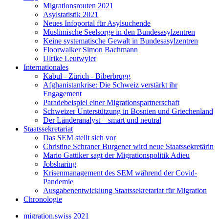
Migrationsrouten 2021
Asylstatistik 2021
Neues Infoportal für Asylsuchende
Muslimische Seelsorge in den Bundesasylzentren
Keine systematische Gewalt in Bundesasylzentren
Floorwalker Simon Bachmann
Ulrike Leutwyler
Internationales
Kabul - Zürich - Biberbrugg
Afghanistankrise: Die Schweiz verstärkt ihr
Engagement
Paradebeispiel einer Migrationspartnerschaft
Schweizer Unterstützung in Bosnien und Griechenland
Der Länderanalyst – smart und neutral
Staatssekretariat
Das SEM stellt sich vor
Christine Schraner Burgener wird neue Staatssekretärin
Mario Gattiker sagt der Migrationspolitik Adieu
Jobsharing
Krisenmanagement des SEM während der Covid-
Pandemie
Ausgabenentwicklung Staatssekretariat für Migration
Chronologie
migration.swiss 2021