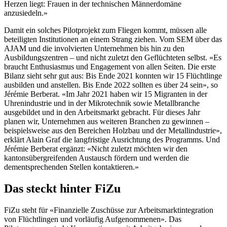
Herzen liegt: Frauen in der technischen Männerdomäne
anzusiedeln.»
Damit ein solches Pilotprojekt zum Fliegen kommt, müssen alle
beteiligten Institutionen an einem Strang ziehen. Vom SEM über das
AJAM und die involvierten Unternehmen bis hin zu den
Ausbildungszentren – und nicht zuletzt den Geflüchteten selbst. «Es
braucht Enthusiasmus und Engagement von allen Seiten. Die erste
Bilanz sieht sehr gut aus: Bis Ende 2021 konnten wir 15 Flüchtlinge
ausbilden und anstellen. Bis Ende 2022 sollten es über 24 sein», so
Jérémie Berberat. «Im Jahr 2021 haben wir 15 Migranten in der
Uhrenindustrie und in der Mikrotechnik sowie Metallbranche
ausgebildet und in den Arbeitsmarkt gebracht. Für dieses Jahr
planen wir, Unternehmen aus weiteren Branchen zu gewinnen –
beispielsweise aus den Bereichen Holzbau und der Metallindustrie»,
erklärt Alain Graf die langfristige Ausrichtung des Programms. Und
Jérémie Berberat ergänzt: «Nicht zuletzt möchten wir den
kantonsübergreifenden Austausch fördern und werden die
dementsprechenden Stellen kontaktieren.»
Das steckt hinter FiZu
FiZu steht für «Finanzielle Zuschüsse zur Arbeitsmarkt­integration
von Flüchtlingen und vorläufig Aufgenommenen». Das