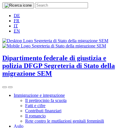
DE
FR
IT
EN
Dipartimento federale di giustizia e
polizia DFGP
Segreteria di Stato della
migrazione SEM
Immigrazione e integrazione
Il pretirocinio fa scuola
Fatti e cifre
Contributi finanziari
Il romancio
Rete contro le mutilazioni genitali femminili
Asilo