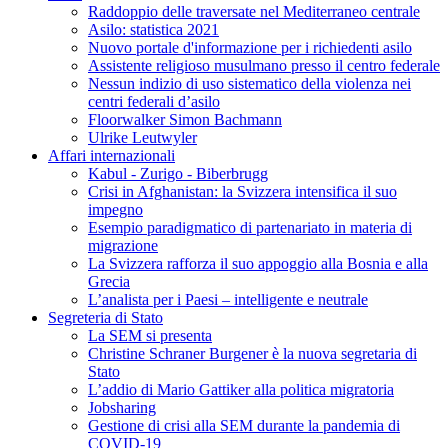
Raddoppio delle traversate nel Mediterraneo centrale
Asilo: statistica 2021
Nuovo portale d'informazione per i richiedenti asilo
Assistente religioso musulmano presso il centro federale
Nessun indizio di uso sistematico della violenza nei
centri federali d’asilo
Floorwalker Simon Bachmann
Ulrike Leutwyler
Affari internazionali
Kabul - Zurigo - Biberbrugg
Crisi in Afghanistan: la Svizzera intensifica il suo
impegno
Esempio paradigmatico di partenariato in materia di
migrazione
La Svizzera rafforza il suo appoggio alla Bosnia e alla
Grecia
L’analista per i Paesi – intelligente e neutrale
Segreteria di Stato
La SEM si presenta
Christine Schraner Burgener è la nuova segretaria di
Stato
L’addio di Mario Gattiker alla politica migratoria
Jobsharing
Gestione di crisi alla SEM durante la pandemia di
COVID-19