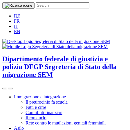
DE
FR
IT
EN
Dipartimento federale di giustizia e
polizia DFGP
Segreteria di Stato della
migrazione SEM
Immigrazione e integrazione
Il pretirocinio fa scuola
Fatti e cifre
Contributi finanziari
Il romancio
Rete contro le mutilazioni genitali femminili
Asilo