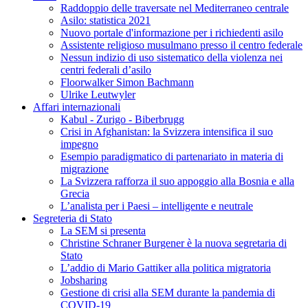
Raddoppio delle traversate nel Mediterraneo centrale
Asilo: statistica 2021
Nuovo portale d'informazione per i richiedenti asilo
Assistente religioso musulmano presso il centro federale
Nessun indizio di uso sistematico della violenza nei
centri federali d’asilo
Floorwalker Simon Bachmann
Ulrike Leutwyler
Affari internazionali
Kabul - Zurigo - Biberbrugg
Crisi in Afghanistan: la Svizzera intensifica il suo
impegno
Esempio paradigmatico di partenariato in materia di
migrazione
La Svizzera rafforza il suo appoggio alla Bosnia e alla
Grecia
L’analista per i Paesi – intelligente e neutrale
Segreteria di Stato
La SEM si presenta
Christine Schraner Burgener è la nuova segretaria di
Stato
L’addio di Mario Gattiker alla politica migratoria
Jobsharing
Gestione di crisi alla SEM durante la pandemia di
COVID-19