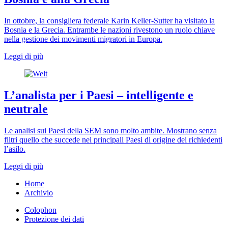
In ottobre, la consigliera federale Karin Keller-Sutter ha visitato la
Bosnia e la Grecia. Entrambe le nazioni rivestono un ruolo chiave
nella gestione dei movimenti migratori in Europa.
Leggi di più
L’analista per i Paesi – intelligente e
neutrale
Le analisi sui Paesi della SEM sono molto ambite. Mostrano senza
filtri quello che succede nei principali Paesi di origine dei richiedenti
l’asilo.
Leggi di più
Home
Archivio
Colophon
Protezione dei dati