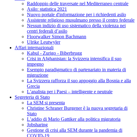
Raddoppio delle traversate nel Mediterraneo centrale
Asilo: statistica 2021
Nuovo portale d'informazione per i richiedenti asilo
Assistente religioso musulmano presso il centro federale
Nessun indizio di uso sistematico della violenza nei
centri federali d’asilo
Floorwalker Simon Bachmann
Ulrike Leutwyler
Affari internazionali
Kabul - Zurigo - Biberbrugg
Crisi in Afghanistan: la Svizzera intensifica il suo
impegno
Esempio paradigmatico di partenariato in materia di
migrazione
La Svizzera rafforza il suo appoggio alla Bosnia e alla
Grecia
L’analista per i Paesi – intelligente e neutrale
Segreteria di Stato
La SEM si presenta
Christine Schraner Burgener è la nuova segretaria di
Stato
L’addio di Mario Gattiker alla politica migratoria
Jobsharing
Gestione di crisi alla SEM durante la pandemia di
COVID-19