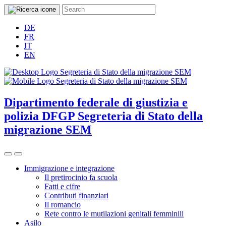
DE
FR
IT
EN
Dipartimento federale di giustizia e
polizia DFGP
Segreteria di Stato della
migrazione SEM
Immigrazione e integrazione
Il pretirocinio fa scuola
Fatti e cifre
Contributi finanziari
Il romancio
Rete contro le mutilazioni genitali femminili
Asilo