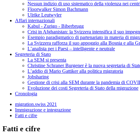
Nessun indizio di uso sistematico della violenza nei centri
Floorwalker Simon Bachmann
Ulrike Leutwyler
Affari internazionali
Kabul - Zurigo - Biberbrugg
Crisi in Afghanistan: la Svizzera intensifica il suo impeg
Esempio paradigmatico di partenariato in materia di migr
La Svizzera rafforza il suo appoggio alla Bosnia e alla G
L’analista per i Paesi – intelligente e neutrale
Segreteria di Stato
La SEM si presenta
Christine Schraner Burgener è la nuova segretaria di Stat
L’addio di Mario Gattiker alla politica migratoria
Jobsharing
Gestione di crisi alla SEM durante la pandemia di COV
Evoluzione dei costi Segreteria di Stato della migrazione
Cronologia
migration.swiss 2021
Immigrazione e integrazione
Fatti e cifre
Fatti e cifre