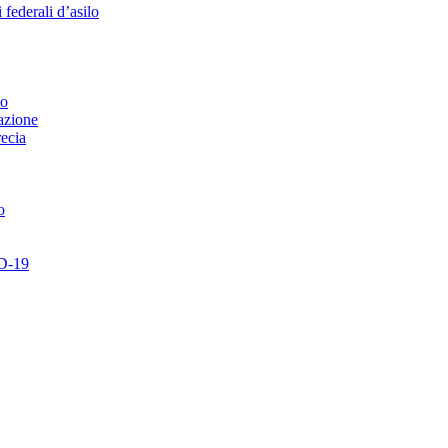
 federali d’asilo
no
azione
recia
o
ID-19