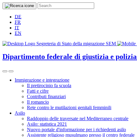
DE
FR
IT
EN
Dipartimento federale di giustizia e poliz
Immigrazione e integrazione
Il pretirocinio fa scuola
Fatti e cifre
Contributi finanziari
Il romancio
Rete contro le mutilazioni genitali femminili
Asilo
Raddoppio delle traversate nel Mediterraneo centrale
Asilo: statistica 2021
Nuovo portale d'informazione per i richiedenti asilo
Assistente religioso musulmano presso il centro federale