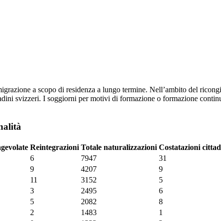
mmigrazione a scopo di residenza a lungo termine. Nell’ambito del rico
ittadini svizzeri. I soggiorni per motivi di formazione o formazione cont
nalità
agevolate
Reintegrazioni
Totale naturalizzazioni
Costatazioni citta
6
7947
31
9
4207
9
11
3152
5
3
2495
6
5
2082
8
2
1483
1