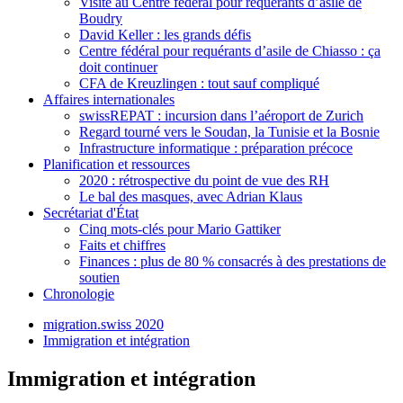
Visite au Centre fédéral pour requérants d’asile de
Boudry
David Keller : les grands défis
Centre fédéral pour requérants d’asile de Chiasso : ça
doit continuer
CFA de Kreuzlingen : tout sauf compliqué
Affaires internationales
swissREPAT : incursion dans l’aéroport de Zurich
Regard tourné vers le Soudan, la Tunisie et la Bosnie
Infrastructure informatique : préparation précoce
Planification et ressources
2020 : rétrospective du point de vue des RH
Le bal des masques, avec Adrian Klaus
Secrétariat d'État
Cinq mots-clés pour Mario Gattiker
Faits et chiffres
Finances : plus de 80 % consacrés à des prestations de
soutien
Chronologie
migration.swiss 2020
Immigration et intégration
Immigration et intégration