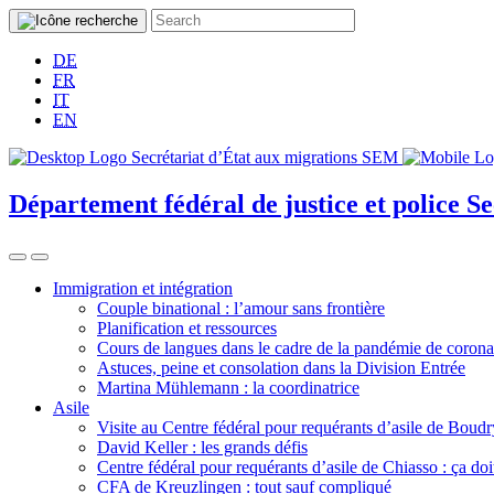
DE
FR
IT
EN
Département fédéral de justice et police
Se
Immigration et intégration
Couple binational : l’amour sans frontière
Planification et ressources
Cours de langues dans le cadre de la pandémie de corona
Astuces, peine et consolation dans la Division Entrée
Martina Mühlemann : la coordinatrice
Asile
Visite au Centre fédéral pour requérants d’asile de Boudr
David Keller : les grands défis
Centre fédéral pour requérants d’asile de Chiasso : ça doi
CFA de Kreuzlingen : tout sauf compliqué