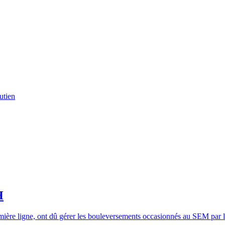
utien
H
ière ligne, ont dû gérer les bouleversements occasionnés au SEM par l