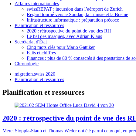
Affaires internationales
swissREPAT : incursion dans l’aéroport de Zurich
Regard tourné vers le Soudan, la Tunisie et la Bosnie
Infrastructure informatique : préparation précoce
Planification et ressources
2020 : rétrospective du point de vue des RH
Le bal des masques, avec Adrian Klaus
Secrétariat d'État
Cinq mots-clés pour Mario Gattiker
Faits et chiffres
Finances : plus de 80 % consacrés à des prestations de so
Chronologie
migration.swiss 2020
Planification et ressources
Planification et ressources
2020 : rétrospective du point de vue des R
Meret Stoppia-Staub et Thomas Weder ont été parmi ceux qui, en prem