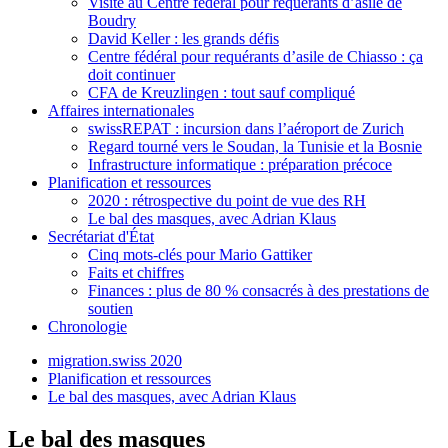
Visite au Centre fédéral pour requérants d’asile de
Boudry
David Keller : les grands défis
Centre fédéral pour requérants d’asile de Chiasso : ça
doit continuer
CFA de Kreuzlingen : tout sauf compliqué
Affaires internationales
swissREPAT : incursion dans l’aéroport de Zurich
Regard tourné vers le Soudan, la Tunisie et la Bosnie
Infrastructure informatique : préparation précoce
Planification et ressources
2020 : rétrospective du point de vue des RH
Le bal des masques, avec Adrian Klaus
Secrétariat d'État
Cinq mots-clés pour Mario Gattiker
Faits et chiffres
Finances : plus de 80 % consacrés à des prestations de
soutien
Chronologie
migration.swiss 2020
Planification et ressources
Le bal des masques, avec Adrian Klaus
Le bal des masques