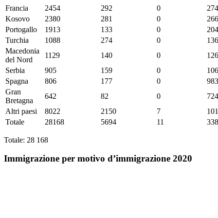
Francia
2454
292
0
27
Kosovo
2380
281
0
26
Portogallo
1913
133
0
20
Turchia
1088
274
0
13
Macedonia
1129
140
0
12
del Nord
Serbia
905
159
0
10
Spagna
806
177
0
98
Gran
642
82
0
72
Bretagna
Altri paesi
8022
2150
7
10
Totale
28168
5694
11
33
Totale: 28 168
Immigrazione per motivo d’immigrazione 2020