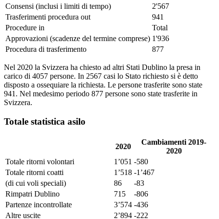
Consensi (inclusi i limiti di tempo)
2'567
Trasferimenti procedura out
941
Procedure in
Total
Approvazioni (scadenze del termine comprese)
1'936
Procedura di trasferimento
877
Nel 2020 la Svizzera ha chiesto ad altri Stati Dublino la presa in
carico di 4057 persone. In 2567 casi lo Stato richiesto si è detto
disposto a ossequiare la richiesta. Le persone trasferite sono state
941. Nel medesimo periodo 877 persone sono state trasferite in
Svizzera.
Totale statistica asilo
Cambiamenti 2019-
2020
2020
Totale ritorni volontari
1’051
-580
Totale ritorni coatti
1’518
-1’467
(di cui voli speciali)
86
-83
Rimpatri Dublino
715
-806
Partenze incontrollate
3’574
-436
Altre uscite
2’894
-222