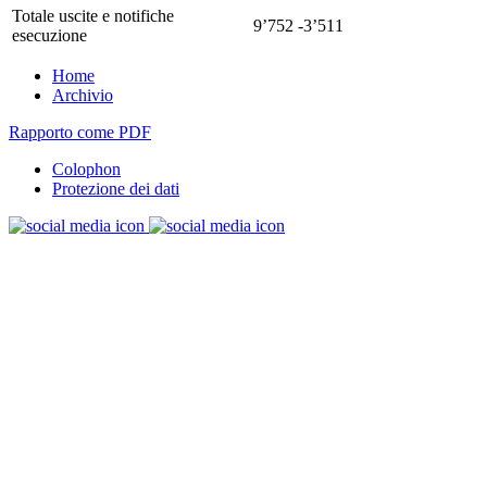
Totale uscite e notifiche
9’752
-3’511
esecuzione
Home
Archivio
Rapporto come PDF
Colophon
Protezione dei dati