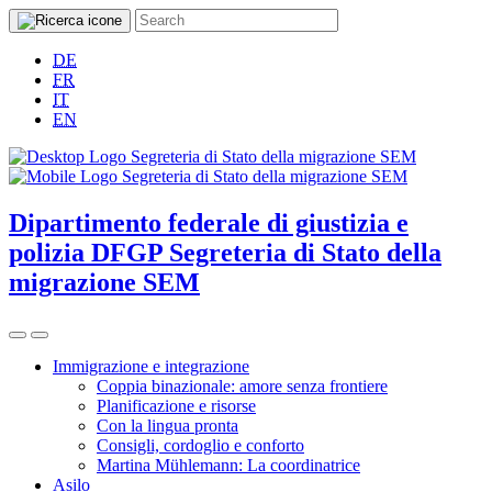
DE
FR
IT
EN
Dipartimento federale di giustizia e
polizia DFGP
Segreteria di Stato della
migrazione SEM
Immigrazione e integrazione
Coppia binazionale: amore senza frontiere
Planificazione e risorse
Con la lingua pronta
Consigli, cordoglio e conforto
Martina Mühlemann: La coordinatrice
Asilo