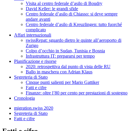
Visita al centro federale d’asilo di Boudry
David Keller: le grandi sfide
Centro federale d’asilo di Chiasso: si deve sempre
andare avanti
Centro federale d’asilo di Kreuzlingen: tutto fuorché
complicato
Affari internazionali
swissRepat: sguardo dietro le quinte all’aeroporto di
Zurigo
Colpo d’occhio in Sudan, Tunisia e Bosnia
Infrastruttura IT: prepararsi per tempo
Planificazione e risorse
2020: retrospettiva dal punto di vista delle RU
Ballo in maschera con Adrian Klaus
Segreteria di Stato
Cinque punti salienti per Mario Gattiker
Fatti e cifre
Finanze: oltre l’80 per cento per prestazioni di sostegno
Cronologia
migration.swiss 2020
Segreteria di Stato
Fatti e cifre
Fatti e cifre