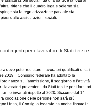
le assicurazioni sociali, da una parte, e la lotta al
l’altra, ritiene che il quadro legale odierno sia
espinge sia la regolarizzazione parziale sia
piers dalle assicurazioni sociali.
 contingenti per i lavoratori di Stati terzi e
1
 deve poter reclutare i lavoratori qualificati di cui
bre 2019 il Consiglio federale ha adottato la
’ordinanza sull’ammissione, il soggiorno e l’attività
i lavoratori provenienti da Stati terzi e per i fornitori
rranno invariati rispetto al 2020. Siccome dal 1°
ra circolazione delle persone non sarà più
egno Unito, il Consiglio federale ha anche fissato in