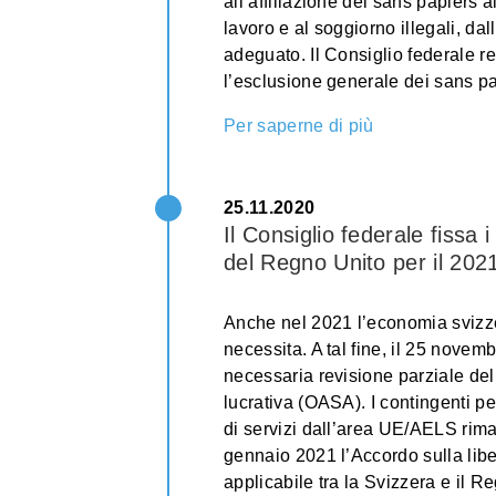
all’affiliazione dei sans papiers al
lavoro e al soggiorno illegali, dal
adeguato. Il Consiglio federale r
l’esclusione generale dei sans pa
Per saperne di più
25.11.2020
Il Consiglio federale fissa i
del Regno Unito per il 202
Anche nel 2021 l’economia svizzera
necessita. A tal fine, il 25 novem
necessaria revisione parziale dell
lucrativa (OASA). I contingenti per 
di servizi dall’area UE/AELS rima
gennaio 2021 l’Accordo sulla libe
applicabile tra la Svizzera e il R