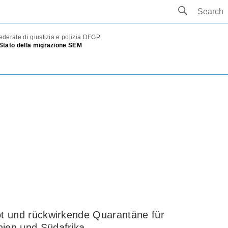
ederale di giustizia e polizia DFGP
 Stato della migrazione SEM
ot und rückwirkende Quarantäne für
ien und Südafrika