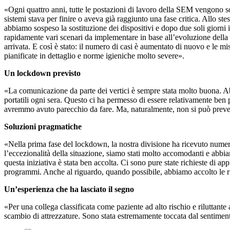
«Ogni quattro anni, tutte le postazioni di lavoro della SEM vengono sost
sistemi stava per finire o aveva già raggiunto una fase critica. Allo ste
abbiamo sospeso la sostituzione dei dispositivi e dopo due soli giorni 
rapidamente vari scenari da implementare in base all’evoluzione della
arrivata. E così è stato: il numero di casi è aumentato di nuovo e le 
pianificate in dettaglio e norme igieniche molto severe».
Un lockdown previsto
«La comunicazione da parte dei vertici è sempre stata molto buona. Abb
portatili ogni sera. Questo ci ha permesso di essere relativamente ben 
avremmo avuto parecchio da fare. Ma, naturalmente, non si può prevede
Soluzioni pragmatiche
«Nella prima fase del lockdown, la nostra divisione ha ricevuto numeros
l’eccezionalità della situazione, siamo stati molto accomodanti e abbiam
questa iniziativa è stata ben accolta. Ci sono pure state richieste di 
programmi. Anche al riguardo, quando possibile, abbiamo accolto le ric
Un’esperienza che ha lasciato il segno
«Per una collega classificata come paziente ad alto rischio e riluttante
scambio di attrezzature. Sono stata estremamente toccata dal sentiment