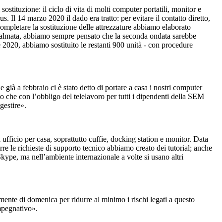
stituzione: il ciclo di vita di molti computer portatili, monitor e
. Il 14 marzo 2020 il dado era tratto: per evitare il contatto diretto,
completare la sostituzione delle attrezzature abbiamo elaborato
e calmata, abbiamo sempre pensato che la seconda ondata sarebbe
 2020, abbiamo sostituito le restanti 900 unità - con procedure
ià a febbraio ci è stato detto di portare a casa i nostri computer
o che con l’obbligo del telelavoro per tutti i dipendenti della SEM
gestire».
ufficio per casa, soprattutto cuffie, docking station e monitor. Data
rre le richieste di supporto tecnico abbiamo creato dei tutorial; anche
kype, ma nell’ambiente internazionale a volte si usano altri
tamente di domenica per ridurre al minimo i rischi legati a questo
impegnativo».