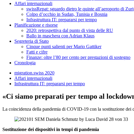
Affari internazionali
swissRepat: sguardo dietro le quinte all’aeroporto di Zur
Colpo d’occhio in Sudan, Tunisia e Bosnia
Infrastruttura IT: prepararsi per tempo
Planificazione e risorse
2020: retrospettiva dal punto di vista delle RU
Ballo in maschera con Adrian Klaus
Segreteria di Stato
Cinque punti salienti per Mario Gattiker
Fatti e cifre
Finanze: oltre l’80 per cento per prestazioni di sostegno
Cronologia
migration.swiss 2020
Affari internazionali
Infrastruttura IT: prepararsi per tempo
«Ci siamo preparati per tempo al lockdow
La coincidenza della pandemia di COVID-19 con la sostituzione dei disp
Sostituzione dei dispositivi in tempi di pandemia