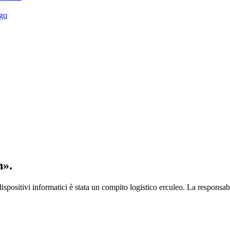
igo
n».
ositivi informatici è stata un compito logistico erculeo. La responsabil