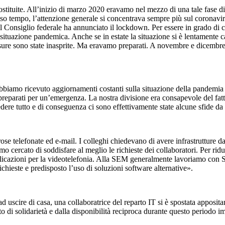
ituite. All’inizio di marzo 2020 eravamo nel mezzo di una tale fase di so
sso tempo, l’attenzione generale si concentrava sempre più sul coronavirus
il Consiglio federale ha annunciato il lockdown. Per essere in grado di 
 situazione pandemica. Anche se in estate la situazione si è lentament
misure sono state inasprite. Ma eravamo preparati. A novembre e dicembre
iamo ricevuto aggiornamenti costanti sulla situazione della pandemia e g
preparati per un’emergenza. La nostra divisione era consapevole del fatt
re tutto e di conseguenza ci sono effettivamente state alcune sfide da 
e telefonate ed e-mail. I colleghi chiedevano di avere infrastrutture da 
o cercato di soddisfare al meglio le richieste dei collaboratori. Per ridu
applicazioni per la videotelefonia. Alla SEM generalmente lavoriamo con S
hieste e predisposto l’uso di soluzioni software alternative».
 ad uscire di casa, una collaboratrice del reparto IT si è spostata apposi
o di solidarietà e dalla disponibilità reciproca durante questo periodo 