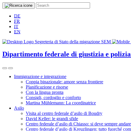
DE
FR
IT
EN
Dipartimento federale di giustizia e poliz
Immigrazione e integrazione
Coppia binazionale: amore senza frontiere
Planificazione e risorse
Con la lingua pronta
Consigli, cordoglio e conforto
Martina Mühlemann: La coordinatrice
Asilo
Visita al centro federale d’asilo di Boudry
David Keller: le grandi sfide
Centro federale d’asilo di Chiasso: si deve sempre andare
Centro federale d’asilo di Kreuzlingen: tutto fuorché com