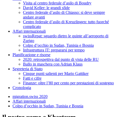
Visita al centro federale d’asilo di Boudry
David Keller: le grandi sfide
Centro federale d’asilo di Chiasso: si deve sempre
andare avanti
Centro federale d’asilo di Kreuzlingen: tutto fuorché
complicato
Affari internazionali
swissRepat: sguardo dietro le quinte all’aeroporto di
Zurigo
Colpo d’occhio in Sudan, Tunisia e Bosnia
Infrastruttura IT: prepararsi per tempo
Planificazione e risorse
2020: retrospettiva dal punto di vista delle RU
Ballo in maschera con Adrian Klaus
Segreteria di Stato
Cinque punti salienti per Mario Gattiker
Fatti e cifre
Finanze: oltre l’80 per cento per prestazioni di sostegno
Cronologia
migration.swiss 2020
Affari internazionali
Colpo d’occhio in Sudan, Tunisia e Bosnia
Il nostro uomo a Khartoum