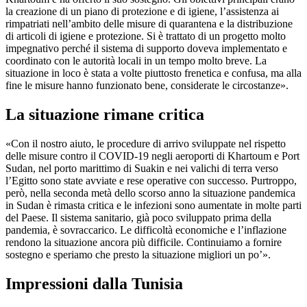
la creazione di un piano di protezione e di igiene, l’assistenza ai
rimpatriati nell’ambito delle misure di quarantena e la distribuzione
di articoli di igiene e protezione. Si è trattato di un progetto molto
impegnativo perché il sistema di supporto doveva implementato e
coordinato con le autorità locali in un tempo molto breve. La
situazione in loco è stata a volte piuttosto frenetica e confusa, ma alla
fine le misure hanno funzionato bene, considerate le circostanze».
La situazione rimane critica
«Con il nostro aiuto, le procedure di arrivo sviluppate nel rispetto
delle misure contro il COVID-19 negli aeroporti di Khartoum e Port
Sudan, nel porto marittimo di Suakin e nei valichi di terra verso
l’Egitto sono state avviate e rese operative con successo. Purtroppo,
però, nella seconda metà dello scorso anno la situazione pandemica
in Sudan è rimasta critica e le infezioni sono aumentate in molte parti
del Paese. Il sistema sanitario, già poco sviluppato prima della
pandemia, è sovraccarico. Le difficoltà economiche e l’inflazione
rendono la situazione ancora più difficile. Continuiamo a fornire
sostegno e speriamo che presto la situazione migliori un po’».
Impressioni dalla Tunisia