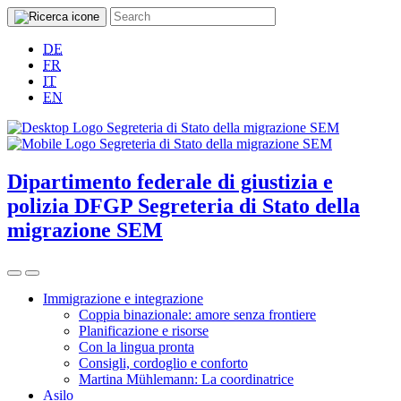
DE
FR
IT
EN
Dipartimento federale di giustizia e
polizia DFGP
Segreteria di Stato della
migrazione SEM
Immigrazione e integrazione
Coppia binazionale: amore senza frontiere
Planificazione e risorse
Con la lingua pronta
Consigli, cordoglio e conforto
Martina Mühlemann: La coordinatrice
Asilo