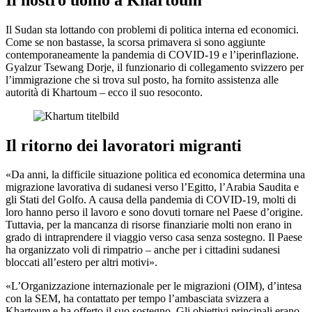
Il Sudan sta lottando con problemi di politica interna ed economici.
Come se non bastasse, la scorsa primavera si sono aggiunte
contemporaneamente la pandemia di COVID-19 e l’iperinflazione.
Gyalzur Tsewang Dorje, il funzionario di collegamento svizzero per
l’immigrazione che si trova sul posto, ha fornito assistenza alle
autorità di Khartoum – ecco il suo resoconto.
Il ritorno dei lavoratori migranti
«Da anni, la difficile situazione politica ed economica determina una
migrazione lavorativa di sudanesi verso l’Egitto, l’Arabia Saudita e
gli Stati del Golfo. A causa della pandemia di COVID-19, molti di
loro hanno perso il lavoro e sono dovuti tornare nel Paese d’origine.
Tuttavia, per la mancanza di risorse finanziarie molti non erano in
grado di intraprendere il viaggio verso casa senza sostegno. Il Paese
ha organizzato voli di rimpatrio – anche per i cittadini sudanesi
bloccati all’estero per altri motivi».
«L’Organizzazione internazionale per le migrazioni (OIM), d’intesa
con la SEM, ha contattato per tempo l’ambasciata svizzera a
Khartoum e ha offerto il suo sostegno. Gli obiettivi principali erano