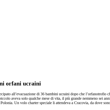
ni orfani ucraini
ecipato all’evacuazione di 36 bambini ucraini dopo che l’orfanotrofio ch
ù piccolo aveva solo qualche mese di vita, il più grande nemmeno sei an
Polonia. Un volo charter speciale li attendeva a Cracovia, da dove sono p