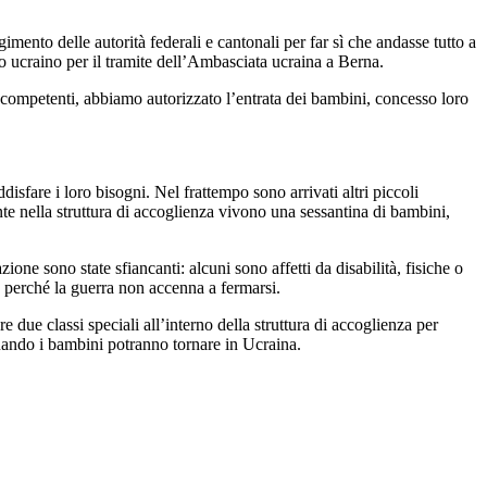
imento delle autorità federali e cantonali per far sì che andasse tutto a
rno ucraino per il tramite dell’Ambasciata ucraina a Berna.
à competenti, abbiamo autorizzato l’entrata dei bambini, concesso loro
isfare i loro bisogni. Nel frattempo sono arrivati altri piccoli
te nella struttura di accoglienza vivono una sessantina di bambini,
ione sono state sfiancanti: alcuni sono affetti da disabilità, fisiche o
ne perché la guerra non accenna a fermarsi.
e due classi speciali all’interno della struttura di accoglienza per
quando i bambini potranno tornare in Ucraina.