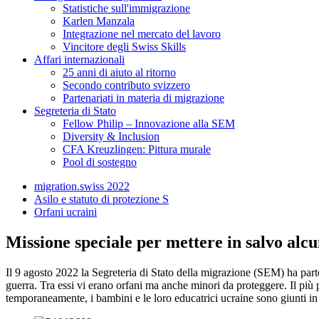
Statistiche sull'immigrazione
Karlen Manzala
Integrazione nel mercato del lavoro
Vincitore degli Swiss Skills
Affari internazionali
25 anni di aiuto al ritorno
Secondo contributo svizzero
Partenariati in materia di migrazione
Segreteria di Stato
Fellow Philip – Innovazione alla SEM
Diversity & Inclusion
CFA Kreuzlingen: Pittura murale
Pool di sostegno
migration.swiss 2022
Asilo e statuto di protezione S
Orfani ucraini
Missione speciale per mettere in salvo alcu
Il 9 agosto 2022 la Segreteria di Stato della migrazione (SEM) ha part
guerra. Tra essi vi erano orfani ma anche minori da proteggere. Il pi
temporaneamente, i bambini e le loro educatrici ucraine sono giunti in 