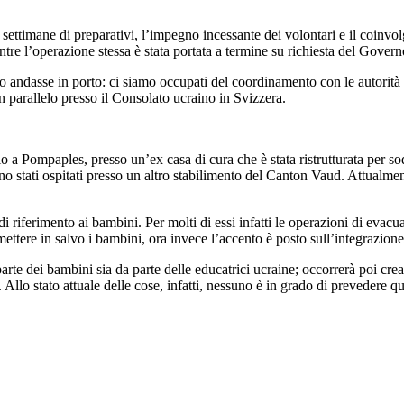
ettimane di preparativi, l’impegno incessante dei volontari e il coinvolg
entre l’operazione stessa è stata portata a termine su richiesta del Gove
tto andasse in porto: ci siamo occupati del coordinamento con le autorit
 in parallelo presso il Consolato ucraino in Svizzera.
 a Pompaples, presso un’ex casa di cura che è stata ristrutturata per sodd
o stati ospitati presso un altro stabilimento del Canton Vaud. Attualmen
 riferimento ai bambini. Per molti di essi infatti le operazioni di evacuaz
 mettere in salvo i bambini, ora invece l’accento è posto sull’integrazio
arte dei bambini sia da parte delle educatrici ucraine; occorrerà poi crear
 Allo stato attuale delle cose, infatti, nessuno è in grado di prevedere 