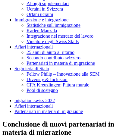
Alloggi supplementari
Ucraini in Svizzera
Orfani ucraini
Immigrazione e integrazione
Statistiche sull'immigrazione
Karlen Manzala
Integrazione nel mercato del lavoro
Vincitore degli Swiss Skills
Affari internazionali
25 anni di aiuto al ritorno
Secondo contributo svizzero
Partenariati in materia di migrazione
Segreteria di Stato
Fellow Philip – Innovazione alla SEM
Diversity & Inclusion
CFA Kreuzlingen: Pittura murale
Pool di sostegno
migration.swiss 2022
Affari internazionali
Partenariati in materia di migrazione
Conclusione di nuovi partenariati in
materia di migrazione