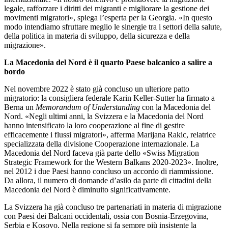
legale, rafforzare i diritti dei migranti e migliorare la gestione dei
movimenti migratori», spiega l’esperta per la Georgia. «In questo
modo intendiamo sfruttare meglio le sinergie tra i settori della salute,
della politica in materia di sviluppo, della sicurezza e della
migrazione».
La Macedonia del Nord è il quarto Paese balcanico a salire a
bordo
Nel novembre 2022 è stato già concluso un ulteriore patto
migratorio: la consigliera federale Karin Keller-Sutter ha firmato a
Berna un
Memorandum of Understanding
con la Macedonia del
Nord. «Negli ultimi anni, la Svizzera e la Macedonia del Nord
hanno intensificato la loro cooperazione al fine di gestire
efficacemente i flussi migratori», afferma Marijana Rakic, relatrice
specializzata della divisione Cooperazione internazionale. La
Macedonia del Nord faceva già parte dello «Swiss Migration
Strategic Framework for the Western Balkans 2020-2023». Inoltre,
nel 2012 i due Paesi hanno concluso un accordo di riammissione.
Da allora, il numero di domande d’asilo da parte di cittadini della
Macedonia del Nord è diminuito significativamente.
La Svizzera ha già concluso tre partenariati in materia di migrazione
con Paesi dei Balcani occidentali, ossia con Bosnia-Erzegovina,
Serbia e Kosovo. Nella regione si fa sempre più insistente la