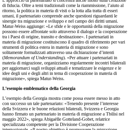
L’approccio di partenariato si concentra anche molto sulla creazione
di fiducia. Oltre a temi tradizionali come la riammissione, l’aiuto al
ritorno, la politica in materia di visti o la lotta alla tratta di esseri
umani, il partenariato comprende anche questioni riguardanti le
sinergie tra migrazione e sviluppo e nel campo dei diritti umani.
Matur-Weiss aggiunge: «Le sfide e le opportunità della migrazione
possono essere affrontate solo attraverso il dialogo e la cooperazione
tra i Paesi di origine, transito e destinazione». I partenariati in
materia di migrazione costituiscono il quadro di riferimento per vari
strumenti di politica estera in materia di migrazione e sono
solitamente formalizzati attraverso una dichiarazione d’intenti
(
Memorandum of Understanding
). «Per attuare i partenariati in
materia di migrazione, organizziamo regolarmente incontri bilaterali
per aggiornarci sugli sviluppi attuali e tematizzare le esigenze e le
idee degli uni e degli altri in tema di cooperazione in materia di
migrazione», spiega Matur-Weiss.
L’esempio emblematico della Georgia
L’esempio della Georgia mostra come possa essere messo in atto
con successo un tale partenariato: «Tenendo presente l’interesse
della Svizzera e le buone relazioni bilaterali, Svizzera e Georgia
hanno firmato un partenariato in materia di migrazione a Tbilisi nel
maggio 2022», spiega Abigaëlle Gotteland-Gobet, relatrice
specializzata competente per la Divisione Cooperazione
internazionale. «Il nostro obiettivo è promuovere la migrazione