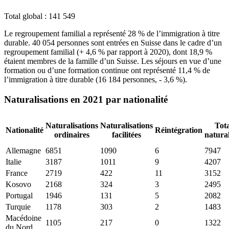
Total global : 141 549
Le regroupement familial a représenté 28 % de l’immigration à titre
durable. 40 054 personnes sont entrées en Suisse dans le cadre d’un
regroupement familial (+ 4,6 % par rapport à 2020), dont 18,9 %
étaient membres de la famille d’un Suisse. Les séjours en vue d’une
formation ou d’une formation continue ont représenté 11,4 % de
l’immigration à titre durable (16 184 personnes, - 3,6 %).
Naturalisations en 2021 par nationalité
Naturalisations
Naturalisations
Tota
Nationalité
Réintégration
ordinaires
facilitées
natural
Allemagne
6851
1090
6
7947
Italie
3187
1011
9
4207
France
2719
422
11
3152
Kosovo
2168
324
3
2495
Portugal
1946
131
5
2082
Turquie
1178
303
2
1483
Macédoine
1105
217
0
1322
du Nord