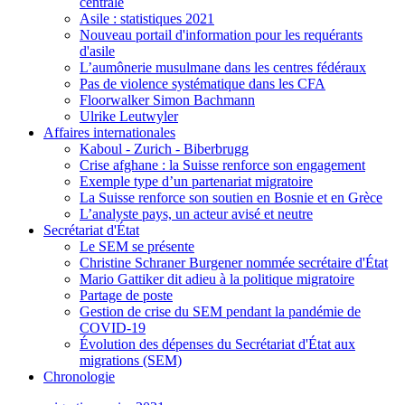
centrale
Asile : statistiques 2021
Nouveau portail d'information pour les requérants
d'asile
L’aumônerie musulmane dans les centres fédéraux
Pas de violence systématique dans les CFA
Floorwalker Simon Bachmann
Ulrike Leutwyler
Affaires internationales
Kaboul - Zurich - Biberbrugg
Crise afghane : la Suisse renforce son engagement
Exemple type d’un partenariat migratoire
La Suisse renforce son soutien en Bosnie et en Grèce
L’analyste pays, un acteur avisé et neutre
Secrétariat d'État
Le SEM se présente
Christine Schraner Burgener nommée secrétaire d'État
Mario Gattiker dit adieu à la politique migratoire
Partage de poste
Gestion de crise du SEM pendant la pandémie de
COVID-19
Évolution des dépenses du Secrétariat d'État aux
migrations (SEM)
Chronologie