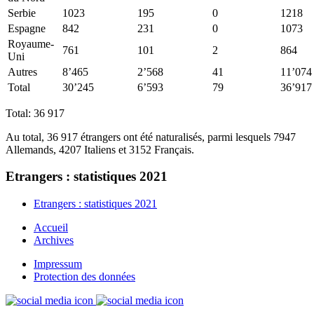
Serbie
1023
195
0
1218
Espagne
842
231
0
1073
Royaume-
761
101
2
864
Uni
Autres
8’465
2’568
41
11’074
Total
30’245
6’593
79
36’917
Total: 36 917
Au total, 36 917 étrangers ont été naturalisés, parmi lesquels 7947
Allemands, 4207 Italiens et 3152 Français.
Etrangers : statistiques 2021
Etrangers : statistiques 2021
Accueil
Archives
Impressum
Protection des données