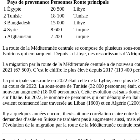
Pays de provenance
Personnes
Route principale
1
Égypte
20 500
Libye
2
Tunisie
18 100
Tunisie
3
Bangladesh
15 000
Libye
4
Syrie
8 600
Turquie
5
Afghanistan
7 200
Turquie
La route de la Méditerranée centrale se compose de plusieurs sous-route
Ivoiriens qui embarquent. Depuis la Libye, des ressortissants d’Afriqu
La migration par la route de la Méditerranée centrale a de nouveau co
2021 (67 500). C’est le chiffre le plus élevé depuis 2017 (119 400 per
La principale sous-route en 2022 était celle de la Lybie, avec plus de
au cours de 2022. La sous-route de Tunisie (32 800 personnes) était, co
nouveau augmenté (18 000 personnes). Cette évolution est sans doute du
sur l’Italie. En 2022, le nombre de personnes qui ont débarqué en Itali
avaient commencé leur traversée au Liban (1600) et en Algérie (1200)
Il y a quelques années encore, il existait une corrélation claire entre
demandes d’asile en Suisse ne tardaient pas à augmenter aussi, mais ell
l’évolution de la migration par la route de la Méditerranée centrale re