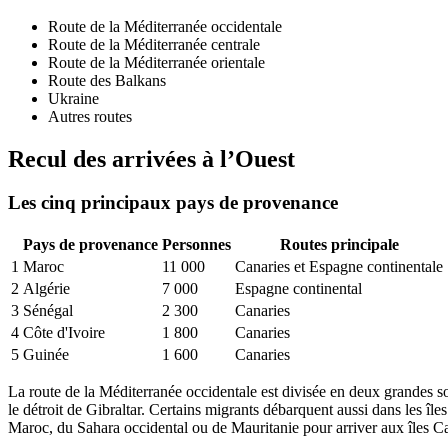
Route de la Méditerranée occidentale
Route de la Méditerranée centrale
Route de la Méditerranée orientale
Route des Balkans
Ukraine
Autres routes
Recul des arrivées à l’Ouest
Les cinq principaux pays de provenance
Pays de provenance
Personnes
Routes principale
1
Maroc
11 000
Canaries et Espagne continentale
2
Algérie
7 000
Espagne continental
3
Sénégal
2 300
Canaries
4
Côte d'Ivoire
1 800
Canaries
5
Guinée
1 600
Canaries
La route de la Méditerranée occidentale est divisée en deux grandes s
le détroit de Gibraltar. Certains migrants débarquent aussi dans les îl
Maroc, du Sahara occidental ou de Mauritanie pour arriver aux îles Cana