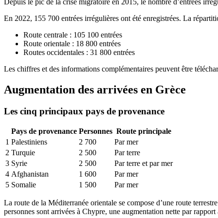
Depuis le pic de la crise migratoire en 2015, le nombre d’entrées irr
En 2022, 155 700 entrées irrégulières ont été enregistrées. La répartiti
Route centrale : 105 100 entrées
Route orientale : 18 800 entrées
Routes occidentales : 31 800 entrées
Les chiffres et des informations complémentaires peuvent être télécha
Augmentation des arrivées en Grèce
Les cinq principaux pays de provenance
Pays de provenance
Personnes
Route principale
1
Palestiniens
2 700
Par mer
2
Turquie
2 500
Par terre
3
Syrie
2 500
Par terre et par mer
4
Afghanistan
1 600
Par mer
5
Somalie
1 500
Par mer
La route de la Méditerranée orientale se compose d’une route terrestre
personnes sont arrivées à Chypre, une augmentation nette par rapport à 