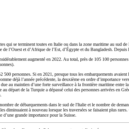
s qui se terminent toutes en Italie ou dans la zone maritime au sud de l
e de l’Ouest et d’Afrique de l’Est, d’Égypte et du Bangladesh. Depuis l
nsidérablement augmenté en 2022. Au total, près de 105 100 personnes o
sonnes).
 52 500 personnes. Si en 2021, presque tous les embarquements avaient l
mme déjà l’année précédente, la deuxième en ordre d’importance vers l’It
e au maintien d’une forte surveillance à la frontière maritime entre la
e au départ de la Turquie a dépassé celui des personnes arrivées en Grèc
.
 le nombre de débarquements dans le sud de l'Italie et le nombre de dema
es diminuaient à nouveau lorsque les traversées se faisaient plus rares.
ste d’une grande importance pour la Suisse.