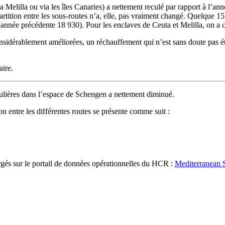
 Melilla ou via les îles Canaries) a nettement reculé par rapport à l’an
partition entre les sous-routes n’a, elle, pas vraiment changé. Quelque
(année précédente 18 930). Pour les enclaves de Ceuta et Melilla, on a
nsidérablement améliorées, un réchauffement qui n’est sans doute pas ét
aire.
égulières dans l’espace de Schengen a nettement diminué.
on entre les différentes routes se présente comme suit :
rgés sur le portail de données opérationnelles du HCR :
Mediterranean S