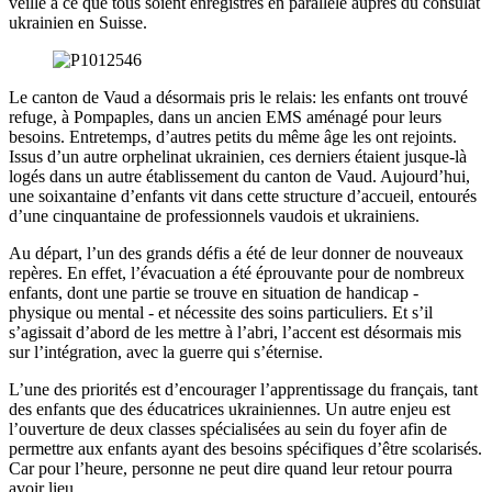
veillé à ce que tous soient enregistrés en parallèle auprès du consulat
ukrainien en Suisse.
Le canton de Vaud a désormais pris le relais: les enfants ont trouvé
refuge, à Pompaples, dans un ancien EMS aménagé pour leurs
besoins. Entretemps, d’autres petits du même âge les ont rejoints.
Issus d’un autre orphelinat ukrainien, ces derniers étaient jusque-là
logés dans un autre établissement du canton de Vaud. Aujourd’hui,
une soixantaine d’enfants vit dans cette structure d’accueil, entourés
d’une cinquantaine de professionnels vaudois et ukrainiens.
Au départ, l’un des grands défis a été de leur donner de nouveaux
repères. En effet, l’évacuation a été éprouvante pour de nombreux
enfants, dont une partie se trouve en situation de handicap -
physique ou mental - et nécessite des soins particuliers. Et s’il
s’agissait d’abord de les mettre à l’abri, l’accent est désormais mis
sur l’intégration, avec la guerre qui s’éternise.
L’une des priorités est d’encourager l’apprentissage du français, tant
des enfants que des éducatrices ukrainiennes. Un autre enjeu est
l’ouverture de deux classes spécialisées au sein du foyer afin de
permettre aux enfants ayant des besoins spécifiques d’être scolarisés.
Car pour l’heure, personne ne peut dire quand leur retour pourra
avoir lieu.