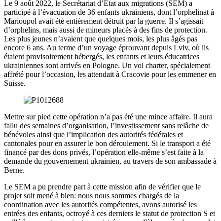
Le 9 août 2022, le Secrétariat d’Etat aux migrations (SEM) a
participé à l’évacuation de 36 enfants ukrainiens, dont l’orphelinat à
Marioupol avait été entièrement détruit par la guerre. Il s’agissait
d’orphelins, mais aussi de mineurs placés à des fins de protection.
Les plus jeunes n’avaient que quelques mois, les plus âgés pas
encore 6 ans. Au terme d’un voyage éprouvant depuis Lviv, où ils
étaient provisoirement hébergés, les enfants et leurs éducatrices
ukrainiennes sont arrivés en Pologne. Un vol charter, spécialement
affrété pour l’occasion, les attendait à Cracovie pour les emmener en
Suisse.
Mettre sur pied cette opération n’a pas été une mince affaire. Il aura
fallu des semaines d’organisation, l’investissement sans relâche de
bénévoles ainsi que l’implication des autorités fédérales et
cantonales pour en assurer le bon déroulement. Si le transport a été
financé par des dons privés, l’opération elle-même s’est faite à la
demande du gouvernement ukrainien, au travers de son ambassade à
Berne.
Le SEM a pu prendre part à cette mission afin de vérifier que le
projet soit mené à bien: nous nous sommes chargés de la
coordination avec les autorités compétentes, avons autorisé les
entrées des enfants, octroyé à ces derniers le statut de protection S et