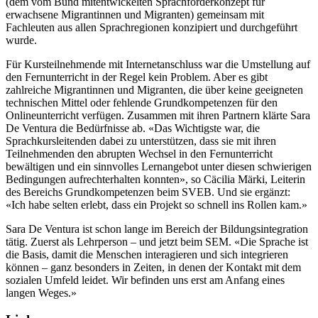
(dem vom Bund mitentwickelten Sprachförderkonzept für
erwachsene Migrantinnen und Migranten) gemeinsam mit
Fachleuten aus allen Sprachregionen konzipiert und durchgeführt
wurde.
Für Kursteilnehmende mit Internetanschluss war die Umstellung auf
den Fernunterricht in der Regel kein Problem. Aber es gibt
zahlreiche Migrantinnen und Migranten, die über keine geeigneten
technischen Mittel oder fehlende Grundkompetenzen für den
Onlineunterricht verfügen. Zusammen mit ihren Partnern klärte Sara
De Ventura die Bedürfnisse ab. «Das Wichtigste war, die
Sprachkursleitenden dabei zu unterstützen, dass sie mit ihren
Teilnehmenden den abrupten Wechsel in den Fernunterricht
bewältigen und ein sinnvolles Lernangebot unter diesen schwierigen
Bedingungen aufrechterhalten konnten», so Cäcilia Märki, Leiterin
des Bereichs Grundkompetenzen beim SVEB. Und sie ergänzt:
«Ich habe selten erlebt, dass ein Projekt so schnell ins Rollen kam.»
Sara De Ventura ist schon lange im Bereich der Bildungsintegration
tätig. Zuerst als Lehrperson – und jetzt beim SEM. «Die Sprache ist
die Basis, damit die Menschen interagieren und sich integrieren
können – ganz besonders in Zeiten, in denen der Kontakt mit dem
sozialen Umfeld leidet. Wir befinden uns erst am Anfang eines
langen Weges.»