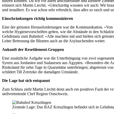
nutzen könnten. Da wir vor allem abschliessbare und kleinere Zimmer
erinnert sich Martin Liechti. «Gleichzeitig wussten wir auch: Wir br
und installiert. Es war schon sehr erfreulich, dass alles so rasch und 
Einschränkungen richtig kommunizieren
Eine der grössten Herausforderungen war die Kommunikation. «Von ei
welche Hygienevorschriften gelten, wie die Abstände in den Schlafz
Gehdistanz zum Bahnhof: «Alle machten mit und hielten sich grösstent
Leiter Betreuung die Blumen auch an die Asylsuchenden weiter.
Ankunft der Resettlement-Gruppen
Eine zusätzliche Aufgabe war die Unterbringung von zwei sogenannte
Syrern aus Jordanien und Sudanesen aus Ägypten. «Besonders die An
Risikoland für zehn Tage in Quarantäne unterbringen; abgetrennt v
schildert Till Zeretzke die damaligen Umstände.
Die Lage hat sich entspannt
Zum Schluss zieht Martin Liechti denn auch ein positives Fazit der ve
stellvertretende Chef Region Ostschweiz.
Zentrale Lage: Das BAZ Kreuzlingen befindet sich in Gehdis