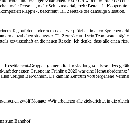
 brauchten und weniger Mitarbeitende vor Ort waren, wurde rasch einm
auchen mehr Personal, mehr Schutzmaterial, mehr Betten. In Kooperation
unkompliziert klappte», beschreibt Till Zeretzke die damalige Situation.
nem Tag auf den anderen mussten wir plötzlich in allen Sprachen erklä
immern einzuhalten sind usw.» Till Zeretzke und sein Team waren tägl
eils gewissenhaft an die neuen Regeln. Ich denke, dass alle einen rie
n Resettlement-Gruppen (dauerhafte Umsiedlung von besonders gefährd
kunft der ersten Gruppe im Frühling 2020 war eine Herausforderung:
on allen übrigen Bewohnern. Da kam im Zentrum vorübergehend Veruns
rgangenen zwölf Monate: «Wir arbeiteten alle zielgerichtet in die gleic
tanz zum Bahnhof.