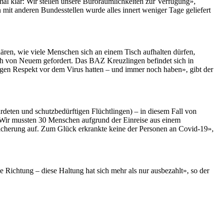
al klar: Wir stellen unsere Büroräumlichkeiten zur Verfügung»,
 mit anderen Bundesstellen wurde alles innert weniger Tage geliefert
ren, wie viele Menschen sich an einem Tisch aufhalten dürfen,
ich von Neuem gefordert. Das BAZ Kreuzlingen befindet sich in
sigen Respekt vor dem Virus hatten – und immer noch haben», gibt der
eten und schutzbedürftigen Flüchtlingen) – in diesem Fall von
 Wir mussten 30 Menschen aufgrund der Einreise aus einem
icherung auf. Zum Glück erkrankte keine der Personen an Covid-19»,
he Richtung – diese Haltung hat sich mehr als nur ausbezahlt», so der