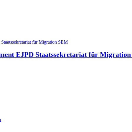
tement EJPD
Staatssekretariat für Migratio
n