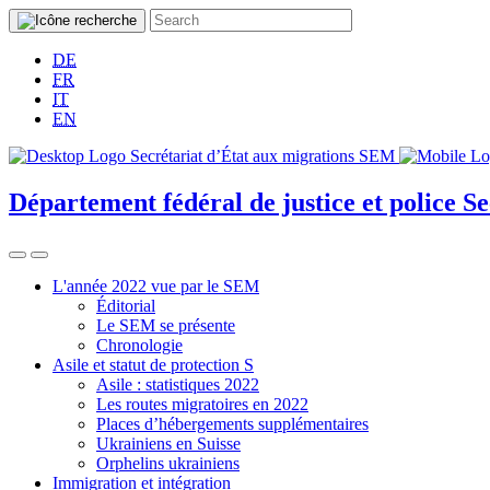
DE
FR
IT
EN
Département fédéral de justice et police
Se
L'année 2022 vue par le SEM
Éditorial
Le SEM se présente
Chronologie
Asile et statut de protection S
Asile : statistiques 2022
Les routes migratoires en 2022
Places d’hébergements supplémentaires
Ukrainiens en Suisse
Orphelins ukrainiens
Immigration et intégration