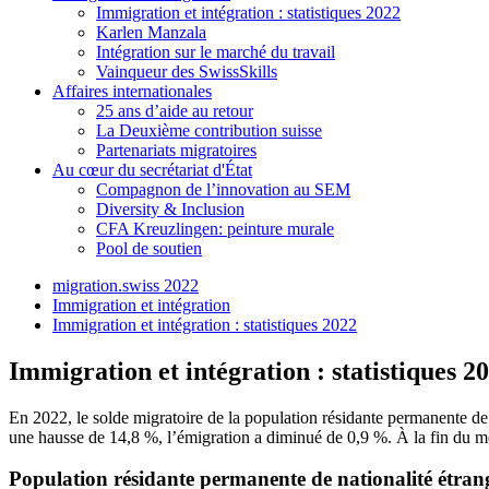
Immigration et intégration : statistiques 2022
Karlen Manzala
Intégration sur le marché du travail
Vainqueur des SwissSkills
Affaires internationales
25 ans d’aide au retour
La Deuxième contribution suisse
Partenariats migratoires
Au cœur du secrétariat d'État
Compagnon de l’innovation au SEM
Diversity & Inclusion
CFA Kreuzlingen: peinture murale
Pool de soutien
migration.swiss 2022
Immigration et intégration
Immigration et intégration : statistiques 2022
Immigration et intégration : statistiques 2
En 2022, le solde migratoire de la population résidante permanente de 
une hausse de 14,8 %, l’émigration a diminué de 0,9 %. À la fin du mo
Population résidante permanente de nationalité étran