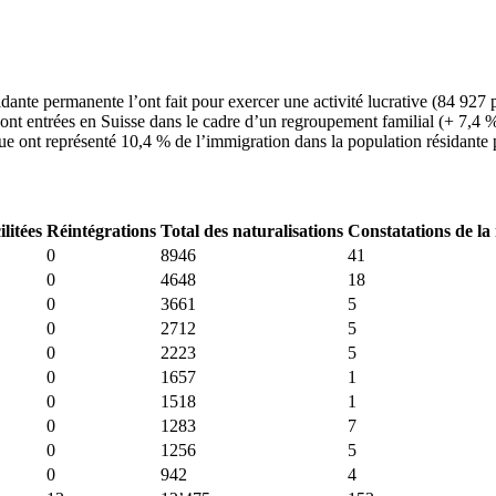
ante permanente l’ont fait pour exercer une activité lucrative (84 927
sont entrées en Suisse dans le cadre d’un regroupement familial (+ 7,4 
ue ont représenté 10,4 % de l’immigration dans la population résidante
ilitées
Réintégrations
Total des naturalisations
Constatations de la 
0
8946
41
0
4648
18
0
3661
5
0
2712
5
0
2223
5
0
1657
1
0
1518
1
0
1283
7
0
1256
5
0
942
4