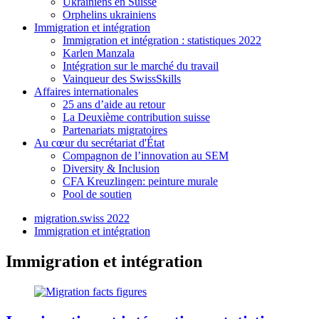
Ukrainiens en Suisse
Orphelins ukrainiens
Immigration et intégration
Immigration et intégration : statistiques 2022
Karlen Manzala
Intégration sur le marché du travail
Vainqueur des SwissSkills
Affaires internationales
25 ans d’aide au retour
La Deuxième contribution suisse
Partenariats migratoires
Au cœur du secrétariat d'État
Compagnon de l’innovation au SEM
Diversity & Inclusion
CFA Kreuzlingen: peinture murale
Pool de soutien
migration.swiss 2022
Immigration et intégration
Immigration et intégration