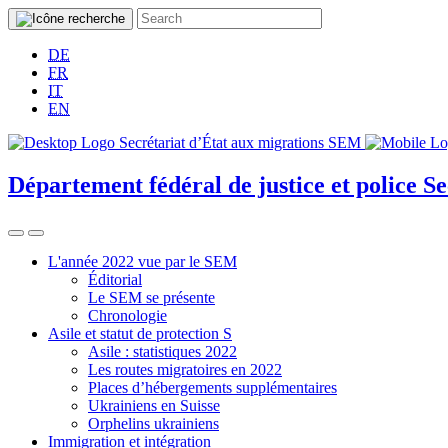
DE
FR
IT
EN
Département fédéral de justice et police
Se
L'année 2022 vue par le SEM
Éditorial
Le SEM se présente
Chronologie
Asile et statut de protection S
Asile : statistiques 2022
Les routes migratoires en 2022
Places d’hébergements supplémentaires
Ukrainiens en Suisse
Orphelins ukrainiens
Immigration et intégration