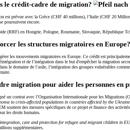
us le crédit-cadre de migration?
n est prévue avec la Grèce (CHF 40 millions), l’Italie (CHF 20 Millio
 se poursuivent encore.
 rapide (RRF) en Hongrie, Pologne, Roumanie, Slovaquie, République Tc
orcer les structures migratoires en Europe
x gérer les mouvements migratoires en Europe. Ce crédit est principalem
a réintégration et de l’intégration dans le but d'empêcher la migration s
 dans le domaine de l’asile, l’intégration des groupes vulnérables co
taire.
adre migration pour aider les personnes en
igné un contrat avec l’Organisation Internationale pour les Migrations 
onse to crisis-affected populations in countries affected by the Ukrain
M soutient des mesures spécifiques de ce projet et finance des activités
 sur les droits humains.
ntegration, care and protection for refugee and migrant children in EU
illions supplémentaires.