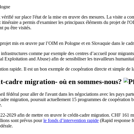
ologne
vérifié sur place l'état de la mise en œuvre des mesures. La visite a co
itinéraire a permis d'examiner les principaux éléments du projet de l'OIM
t pu être visités.
projet mis en œuvre par l’OIM en Pologne et en Slovaquie dans le cadre
 infrastructures comme par exemple des centres d’accueil pour migrants,
 Exploitation and Abuse) afin de sensibiliser les travailleurs humanitai
ion rapide. Il est un bon exemple de coopération directe et simple de l
dit-cadre migration- où en sommes-nous?
 fédéral pour aller de l'avant dans les négociations avec les pays par
-cadre migration, poursuit actuellement 15 programmes de coopération bi
e.
2-2029 afin de mettre en œuvre le crédit-cadre migration. CHF 161 mi
llions sont prévus pour
le fonds d’intervention rapide
(Rapid response fu
édérale.