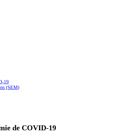
D-19
ions (SEM)
démie de COVID-19