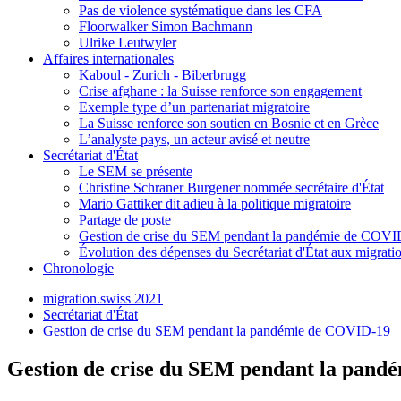
Pas de violence systématique dans les CFA
Floorwalker Simon Bachmann
Ulrike Leutwyler
Affaires internationales
Kaboul - Zurich - Biberbrugg
Crise afghane : la Suisse renforce son engagement
Exemple type d’un partenariat migratoire
La Suisse renforce son soutien en Bosnie et en Grèce
L’analyste pays, un acteur avisé et neutre
Secrétariat d'État
Le SEM se présente
Christine Schraner Burgener nommée secrétaire d'État
Mario Gattiker dit adieu à la politique migratoire
Partage de poste
Gestion de crise du SEM pendant la pandémie de COVI
Évolution des dépenses du Secrétariat d'État aux migrat
Chronologie
migration.swiss 2021
Secrétariat d'État
Gestion de crise du SEM pendant la pandémie de COVID-19
Gestion de crise du SEM pendant la pan