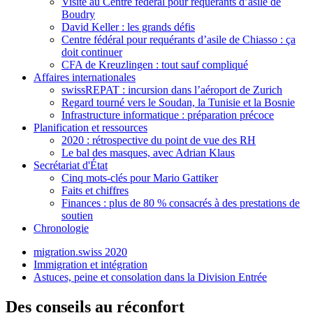
Visite au Centre fédéral pour requérants d’asile de
Boudry
David Keller : les grands défis
Centre fédéral pour requérants d’asile de Chiasso : ça
doit continuer
CFA de Kreuzlingen : tout sauf compliqué
Affaires internationales
swissREPAT : incursion dans l’aéroport de Zurich
Regard tourné vers le Soudan, la Tunisie et la Bosnie
Infrastructure informatique : préparation précoce
Planification et ressources
2020 : rétrospective du point de vue des RH
Le bal des masques, avec Adrian Klaus
Secrétariat d'État
Cinq mots-clés pour Mario Gattiker
Faits et chiffres
Finances : plus de 80 % consacrés à des prestations de
soutien
Chronologie
migration.swiss 2020
Immigration et intégration
Astuces, peine et consolation dans la Division Entrée
Des conseils au réconfort